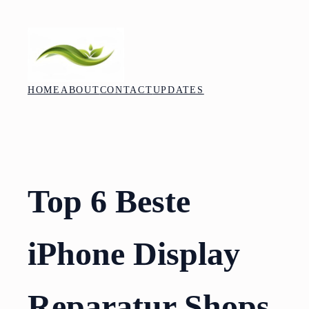
Skip
to
content
HOME
ABOUT
CONTACT
UPDATES
Top 6 Beste
iPhone Display
Reparatur Shops